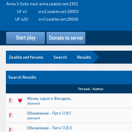
Arma 3: Exile mod
arma.zealite.net:2302
LIF x1:
srv2.zealite.net:28003
LIF x20:
srv1.zealite.net:28000
Zealite.net forums
Search
Results
Search Results
Thread
/
Author
Жизнь одного Феодала...
alemant
Обновление - Патч 1.1.8.1
alemant
Обновление - Патч 1.1.8.0