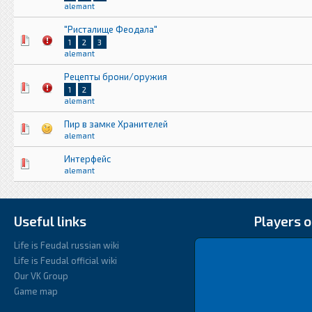
alemant
"Ристалище Феодала"
1
2
3
alemant
Рецепты брони/оружия
1
2
alemant
Пир в замке Хранителей
alemant
Интерфейс
alemant
Useful links
Players o
Life is Feudal russian wiki
Life is Feudal official wiki
Our VK Group
Game map