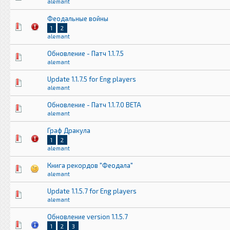
alemant
Феодальные войны
1
2
alemant
Обновление - Патч 1.1.7.5
alemant
Update 1.1.7.5 for Eng players
alemant
Обновление - Патч 1.1.7.0 BETA
alemant
Граф Дракула
1
2
alemant
Книга рекордов "Феодала"
alemant
Update 1.1.5.7 for Eng players
alemant
Обновление version 1.1.5.7
1
2
3